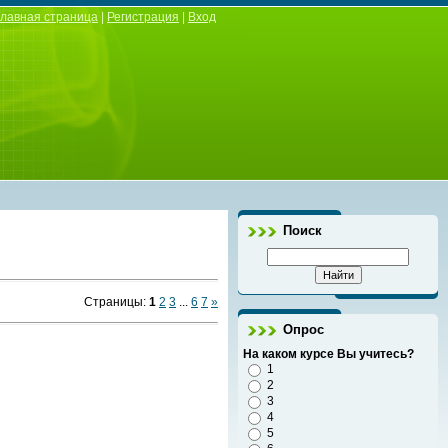
Главная страница
|
Регистрация
|
Вход
Поиск
Страницы
:
1
2
3
...
6
7
»
Опрос
На каком курсе Вы учитесь?
1
2
3
4
5