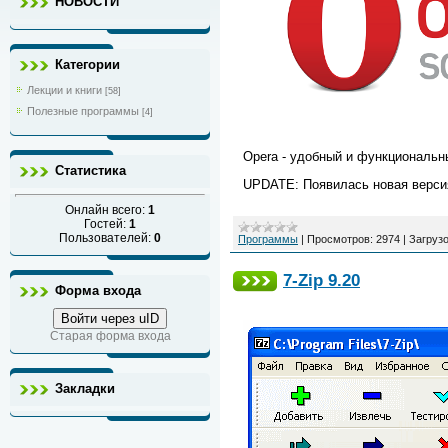
НОВОСТИ
Категории
Лекции и книги
[58]
Полезные программы
[4]
Opera - удобный и функциональн
Статистика
UPDATE: Появилась новая версия
Онлайн всего:
1
Гостей:
1
Пользователей:
0
Программы
|
Просмотров:
2974
|
Загрузо
7-Zip 9.20
Форма входа
Войти через uID
Старая форма входа
Закладки