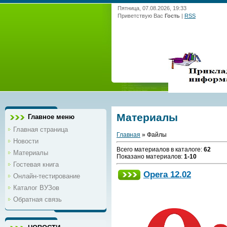
Пятница, 07.08.2026, 19:33
Приветствую Вас
Гость
|
RSS
Материалы
Главное меню
Главная страница
Главная
»
Файлы
Новости
Всего материалов в каталоге
:
62
Материалы
Показано материалов
:
1-10
Гостевая книга
Opera 12.02
Онлайн-тестирование
Каталог ВУЗов
Обратная связь