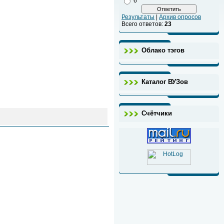
6
Результаты
|
Архив опросов
Всего ответов:
23
Облако тэгов
Каталог ВУЗов
Счётчики